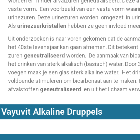
worden er minder afvalzuren geneutraliseerd. Deze
a
vaste vorm. Een voorbeeld van een vaste vorm waar
o
urinezuren. Deze urinezuren worden omgezet in urin
Als
urinezuurkristallen
hebben ze geen invloed meer
Uit onderzoeken is naar voren gekomen dat de aanma
het 40ste levensjaar kan gaan afnemen. Dit betekent 
zuren
geneutraliseerd
worden. De aanmaak van bica
het drinken van sterk alkalisch (basisch) water. Door 
voegen maak je een glas sterk alkaline water. Het dri
voldoende stimuleren om bicarbonaat aan te maken. 
afvalstoffen
geneutraliseerd
en uit het lichaam verw
Vayuvit Alkaline Druppels