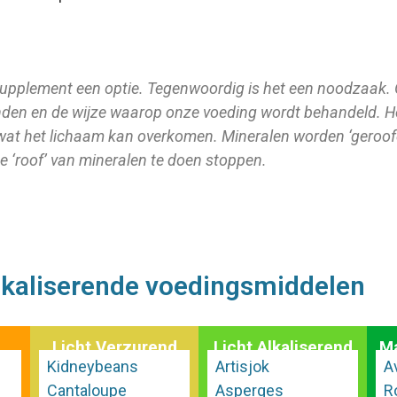
upplement een optie. Tegenwoordig is het een noodzaak.
en en de wijze waarop onze voeding wordt behandeld. Het
 wat het lichaam kan overkomen. Mineralen worden ‘geroofd
e ‘roof’ van mineralen te doen stoppen.
alkaliserende voedingsmiddelen
Licht Verzurend
Licht Alkaliserend
Ma
Kidneybeans
Artisjok
A
Cantaloupe
Asperges
R