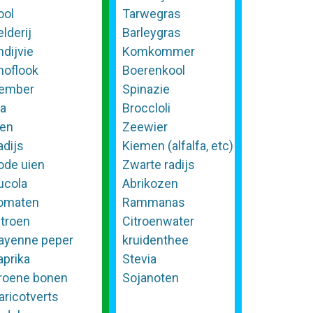
ool
Tarwegras
lderij
Barleygras
ndijvie
Komkommer
noflook
Boerenkool
ember
Spinazie
la
Broccloli
ien
Zeewier
adijs
Kiemen (alfalfa, etc)
ode uien
Zwarte radijs
ucola
Abrikozen
omaten
Rammanas
itroen
Citroenwater
ayenne peper
kruidenthee
aprika
Stevia
roene bonen
Sojanoten
aricotverts