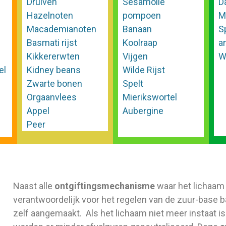
Druiven
Sesamolie
D
Hazelnoten
pompoen
M
Macademianoten
Banaan
S
Basmati rijst
Koolraap
a
Kikkererwten
Vijgen
W
el
Kidney beans
Wilde Rijst
Zwarte bonen
Spelt
Orgaanvlees
Mierikswortel
Appel
Aubergine
Peer
Naast alle
ontgiftingsmechanisme
waar het lichaam
verantwoordelijk voor het regelen van de zuur-base b
zelf aangemaakt. Als het lichaam niet meer instaat 