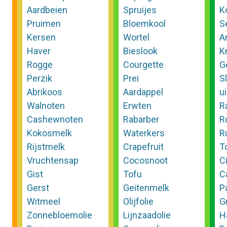
Aardbeien
Spruijes
K
Pruimen
Bloemkool
Se
Kersen
Wortel
A
Haver
Bieslook
K
Rogge
Courgette
G
Perzik
Prei
S
Abrikoos
Aardappel
u
Walnoten
Erwten
R
Cashewnoten
Rabarber
R
Kokosmelk
Waterkers
R
Rijstmelk
Crapefruit
T
Vruchtensap
Cocosnoot
C
Gist
Tofu
C
Gerst
Geitenmelk
P
Witmeel
Olijfolie
G
Zonnebloemolie
Lijnzaadolie
H