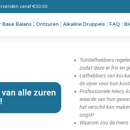
verzenden vanaf €30.00
r Base Balans
Ontzuren
Alkaline Druppels
FAQ
Bl
Tuinliefhebbers regel
zodat deze er fris en g
Liefhebbers van koi-k
de vijver voor hun kost
 van alle zuren
Professionele telers,
!
waarde van hun gewas
het verschil kan make
oogst!
Waarom zou de mens da