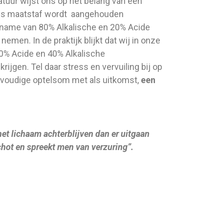
tuur wijst ons op het belang van een
Als maatstaf wordt aangehouden
name van 80% Alkalische en 20% Acide
emen. In de praktijk blijkt dat wij in onze
0% Acide en 40% Alkalische
rijgen. Tel daar stress en vervuiling bij op
envoudige optelsom met als uitkomst,
een
et lichaam achterblijven dan er uitgaan
chot en spreekt men van verzuring”.