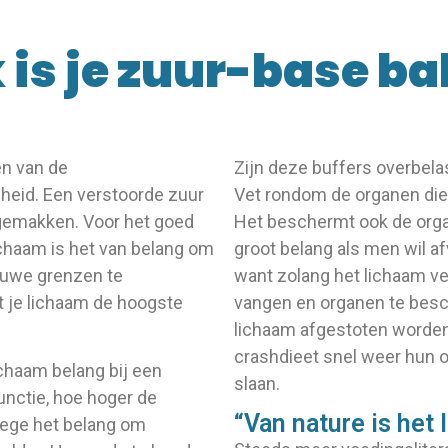
 is je zuur-base ba
en van de
Zijn deze buffers overbelast
eid. Een verstoorde zuur
Vet rondom de organen dien
ngemakken. Voor het goed
Het beschermt ook de orga
ichaam is het van belang om
groot belang als men wil af
auwe grenzen te
want zolang het lichaam ve
 je lichaam de hoogste
vangen en organen te besch
lichaam afgestoten worden
crashdieet snel weer hun 
ichaam belang bij een
slaan.
unctie, hoe hoger de
“Van nature is het 
nwege het belang om