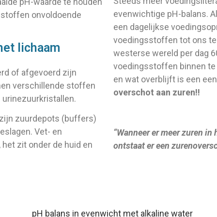
Steeds meer voedingslitera
aalde pH-waarde te houden
evenwichtige pH-balans. 
gsstoffen onvoldoende
een dagelijkse voedingsop
voedingsstoffen tot ons te n
het lichaam
westerse wereld per dag 6
voedingsstoffen binnen te k
rd of afgevoerd zijn
en wat overblijft is een e
nen verschillende stoffen
overschot aan zuren!!
 urinezuurkristallen.
zijn zuurdepots (buffers)
eslagen. Vet- en
“Wanneer er meer zuren in h
 het zit onder de huid en
ontstaat er een zurenovers